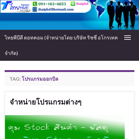
ไทยพีบีดี ดอทคอม (จำหน่ายโดย บริษัท ริชชี่ อโกรเทค
Togg
navig
จำกัด)
TAG:
โปรแกรมออกบิล
จำหน่ายโปรแกรมต่างๆ